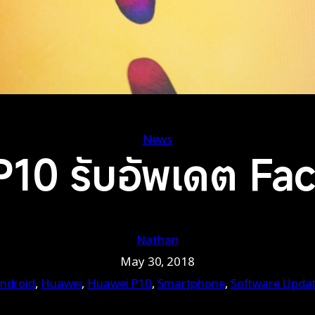
News
10 รับอัพเดต Fa
Nathan
May 30, 2018
ndroid
, 
Huawei
, 
Huawei P10
, 
Smartphone
, 
Software Upda