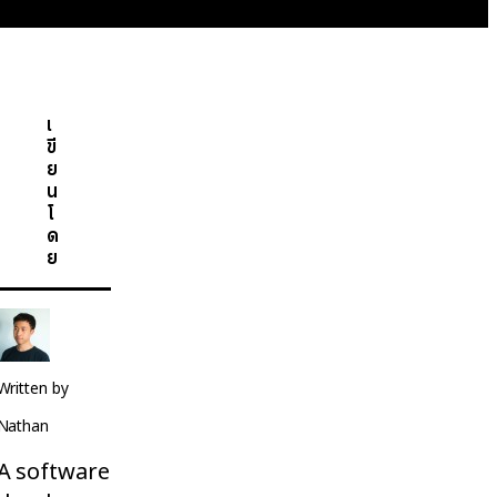
เ
ขี
ย
น
โ
ด
ย
Written by
Nathan
A software