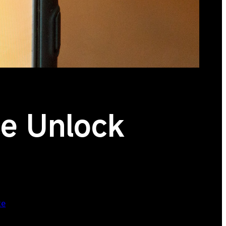
ce Unlock
te