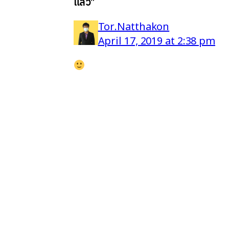
แล้ว”
Tor.Natthakon
April 17, 2019 at 2:38 pm