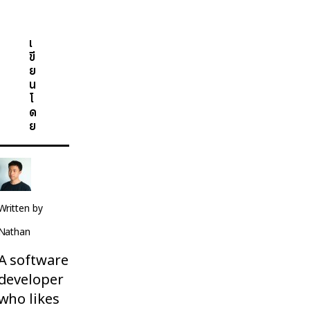
เ
ขี
ย
น
โ
ด
ย
Written by
Nathan
A software
developer
who likes