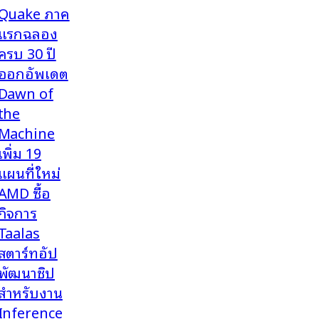
Quake ภาค
แรกฉลอง
ครบ 30 ปี
ออกอัพเดต
Dawn of
the
Machine
เพิ่ม 19
แผนที่ใหม่
AMD ซื้อ
กิจการ
Taalas
สตาร์ทอัป
พัฒนาชิป
สำหรับงาน
Inference