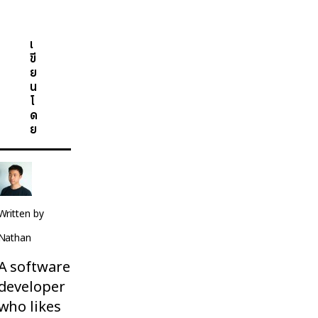
เ
ขี
ย
น
โ
ด
ย
Written by
Nathan
A software
developer
who likes