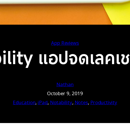
App Reviews
bility แอปจดเลคเ
Nathan
October 9, 2019
Education
, 
iPad
, 
Notability
, 
Notes
, 
Productivity