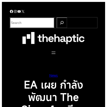
Skip
to
Facebook
Instagram
YouTube
X
content
S
e
a
r
c
h
News
EA เผย กำลัง
พัฒนา The