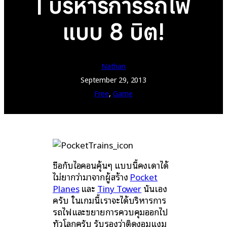
| บริหารการรถไฟ
แบบ 8 บิต!
Nathan
September 29, 2013
Free
, 
Game
ชื่อกับไอคอนคุ้นๆ แบบนี้คงเดาได้
ไม่ยากว่ามาจากผู้สร้าง
Pocket
Planes
และ
Tiny Tower
นั่นเอง
ครับ ในเกมนี้เราจะได้บริหารการ
รถไฟและขยายการควบคุมออกไป
ทั่วโลกครับ รับรองว่าติดงอมแงม