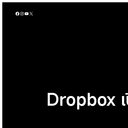
Skip
to
Facebook
Instagram
YouTube
X
content
Dropbox เป