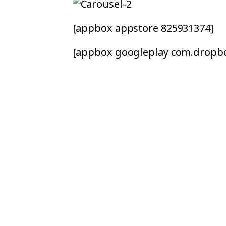
[appbox appstore 825931374]
[appbox googleplay com.dropbo