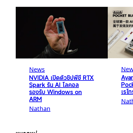
New
News
Aya
NVIDIA เปิดตัวชิปพีซี RTX
Pock
Spark รัน AI โลคอล
เรโท
รองรับ Windows on
ARM
Nat
Nathan