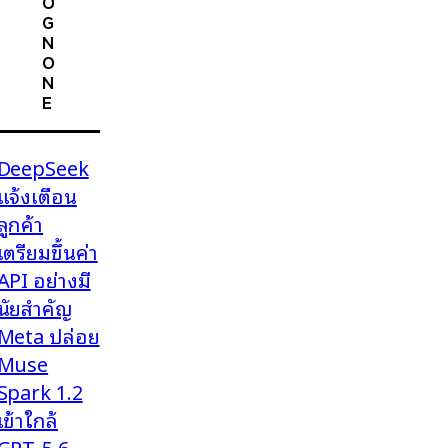
O
G
N
O
N
E
DeepSeek
แจ้งเตือน
ลูกค้า
เตรียมขึ้นค่า
API อย่างมี
นัยสำคัญ
Meta ปล่อย
Muse
Spark 1.2
เข้าใกล้
GPT-5.6