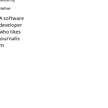
Written by
Nathan
A software
developer
who likes
journalis
m