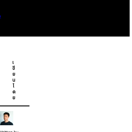
o
เ
ขี
ย
น
โ
ด
ย