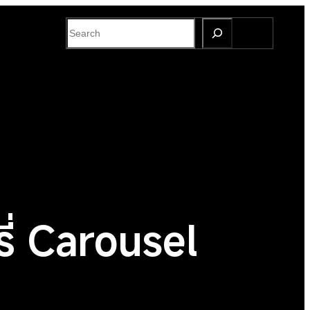
S
e
a
r
c
h
ี่ Carousel