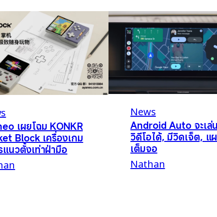
News
s
Android Auto จะเล่
neo เผยโฉม KONKR
วิดีโอได้, มีวิดเจ็ต, แผ
et Block เครื่องเกม
เต็มจอ
รแนวตั้งเท่าฝ่ามือ
Nathan
han