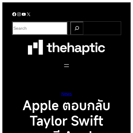
Skip
to
Facebook
Instagram
YouTube
X
content
S
e
a
r
c
h
News
Apple ตอบกลับ
Taylor Swift