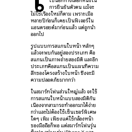
การยืนยันตัวตน แม้จะ
ไม่ใช่เรื่องใหม่ก็ตาม เพราะเมื่อ
หลายปีก่อนก็เคยเป็นฟีเจอร์ใน
แอนดรอยด์มาก่อนแล้ว แต่ถูกนำ
ออกไป
รูปแบบการสแกนใบหน้า หลักๆ
แล้วจะพบกันอยู่สองประเภท คือ
สแกนเป็นภาพถ่ายสองมิติ และอีก
ประเภทคือสแกนเป็นแผนที่ความ
ลึกของโครงสร้างใบหน้า ซึ่งจะมี
ความปลอดภัยมากกว่า
ในสมาร์ทโฟนส่วนใหญ่แล้ว จะใช้
การสแกนใบหน้าแบบสองมิติกัน
เนื่องจากสามารถทำออกมาได้ง่าย
กว่าและไม่ต้องใช้เซ็นเซอร์พิเศษ
ใดๆ เพิ่ม เพียงแค่ใช้กล้องหน้า
ของมือถือก็พอ แต่สมาร์ทโฟนรุ่น
ท็อปๆ อย่างเช่น iPhone X และ