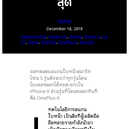
สุด
Nathan
December 18, 2018
Galaxy Note8
, 
Galaxy S9
, 
iPhone
, 
iPhone X
, 
LG
G7
, 
News
, 
OnePlus
, 
OnePlus 6
, 
Security
ผลทดสอบสแกนใบหน้าสมาร์ท
โฟน 5 รุ่นดังพบว่าทุกรุ่นโดน
โมเดลหลอกได้หมด ยกเว้น
iPhone X ส่วนรุ่นที่โดนหลอกทันที
เ
คือ OnePlus 6
ทคโนโลยีการสแกน
ใบหน้า เป็นสิ่งที่ผู้ผลิตมือ
ถือหลายรายกำลังนำมา
เป็นอีกทางเลือกหนึ่งใน