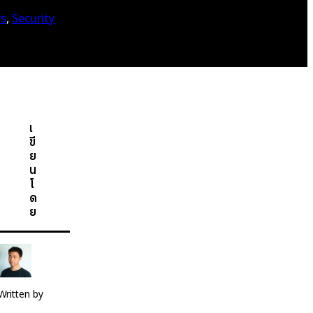
s
, 
Security
เ
ขี
ย
น
โ
ด
ย
Written by