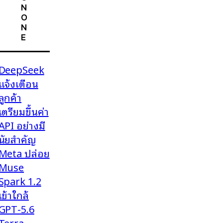
N
O
N
E
DeepSeek
แจ้งเตือน
ลูกค้า
เตรียมขึ้นค่า
API อย่างมี
นัยสำคัญ
Meta ปล่อย
Muse
Spark 1.2
เข้าใกล้
GPT-5.6
Terra,