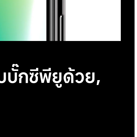
ั๊กซีพียูด้วย,