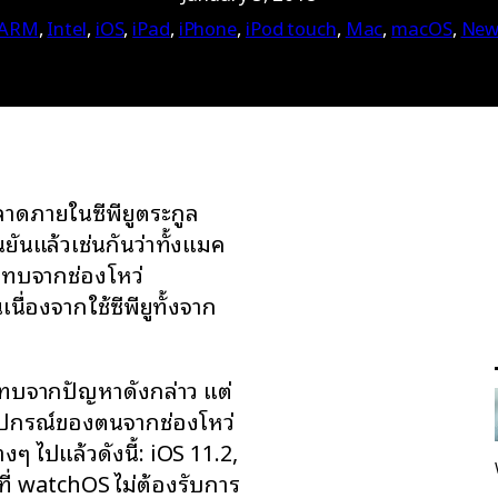
ARM
, 
Intel
, 
iOS
, 
iPad
, 
iPhone
, 
iPod touch
, 
Mac
, 
macOS
, 
New
าดภายในซีพียูตระกูล
ยันแล้วเช่นกันว่าทั้งแมค
ะทบจากช่องโหว่
ื่องจากใช้ซีพียูทั้งจาก
ทบจากปัญหาดังกล่าว แต่
อุปกรณ์ของตนจากช่องโหว่
งๆ ไปแล้วดังนี้: iOS 11.2,
ี่ watchOS ไม่ต้องรับการ